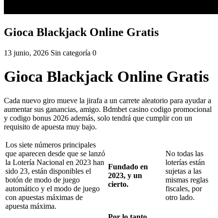
Gioca Blackjack Online Gratis
13 junio, 2026
Sin categoría
0
Gioca Blackjack Online Gratis
Cada nuevo giro mueve la jirafa a un carrete aleatorio para ayudar a
aumentar sus ganancias, amigo. Bdmbet casino codigo promocional
y codigo bonus 2026 además, solo tendrá que cumplir con un
requisito de apuesta muy bajo.
Los siete números principales
que aparecen desde que se lanzó
No todas las
la Lotería Nacional en 2023 han
loterías están
Fundado en
sido 23, están disponibles el
sujetas a las
2023, y un
botón de modo de juego
mismas reglas
cierto.
automático y el modo de juego
fiscales, por
con apuestas máximas de
otro lado.
apuesta máxima.
Por lo tanto,