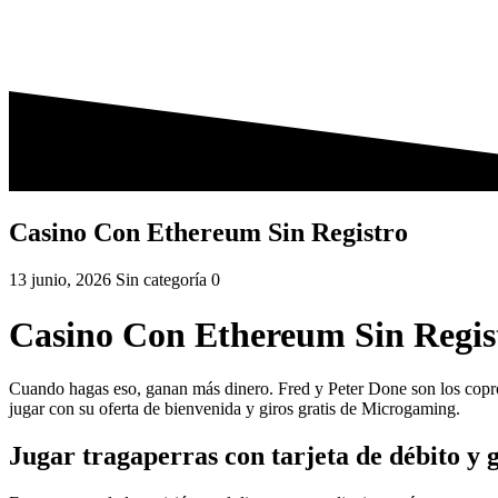
Casino Con Ethereum Sin Registro
13 junio, 2026
Sin categoría
0
Casino Con Ethereum Sin Regis
Cuando hagas eso, ganan más dinero. Fred y Peter Done son los coprop
jugar con su oferta de bienvenida y giros gratis de Microgaming.
Jugar tragaperras con tarjeta de débito y 