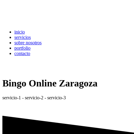
inicio
servicios
sobre nosotros
portfolio
contacto
Bingo Online Zaragoza
servicio-1 - servicio-2 - servicio-3