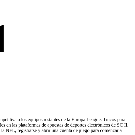
mpetitiva a los equipos restantes de la Europa League. Trucos para
les en las plataformas de apuestas de deportes electrónicos de SC II,
 la NFL, registrarse y abrir una cuenta de juego para comenzar a