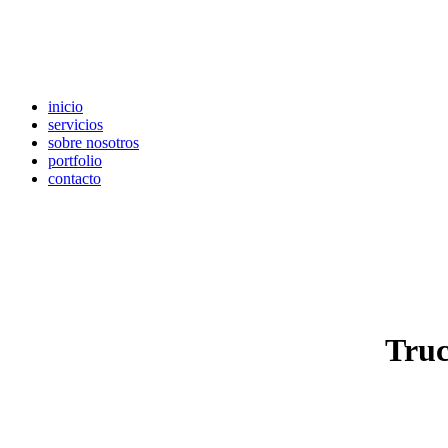
inicio
servicios
sobre nosotros
portfolio
contacto
Truc