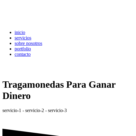
inicio
servicios
sobre nosotros
portfolio
contacto
Tragamonedas Para Ganar
Dinero
servicio-1 - servicio-2 - servicio-3