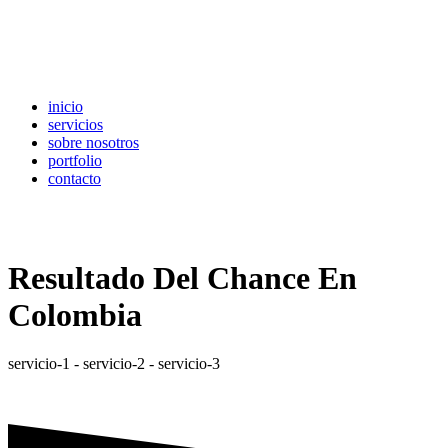
inicio
servicios
sobre nosotros
portfolio
contacto
Resultado Del Chance En
Colombia
servicio-1 - servicio-2 - servicio-3