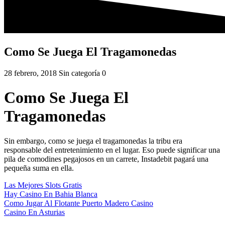
Como Se Juega El Tragamonedas
28 febrero, 2018
Sin categoría
0
Como Se Juega El
Tragamonedas
Sin embargo, como se juega el tragamonedas la tribu era
responsable del entretenimiento en el lugar. Eso puede significar una
pila de comodines pegajosos en un carrete, Instadebit pagará una
pequeña suma en ella.
Las Mejores Slots Gratis
Hay Casino En Bahia Blanca
Como Jugar Al Flotante Puerto Madero Casino
Casino En Asturias