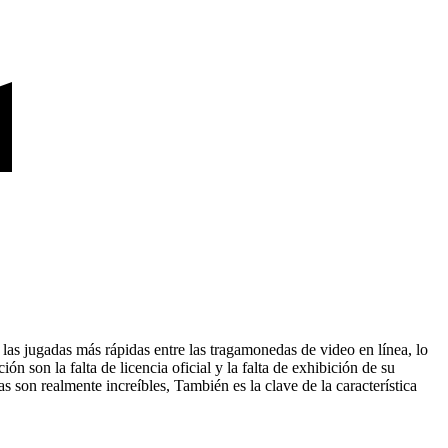
as jugadas más rápidas entre las tragamonedas de video en línea, lo
n son la falta de licencia oficial y la falta de exhibición de su
son realmente increíbles, También es la clave de la característica