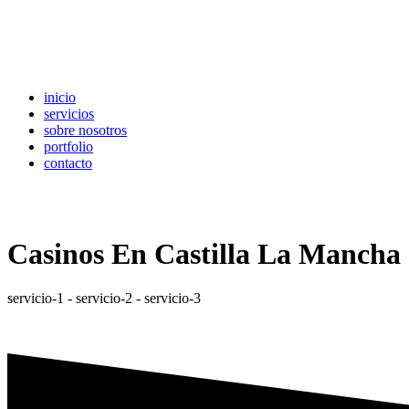
inicio
servicios
sobre nosotros
portfolio
contacto
Casinos En Castilla La Mancha
servicio-1 - servicio-2 - servicio-3