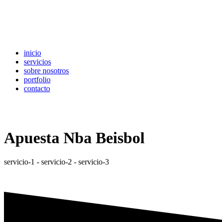
inicio
servicios
sobre nosotros
portfolio
contacto
Apuesta Nba Beisbol
servicio-1 - servicio-2 - servicio-3